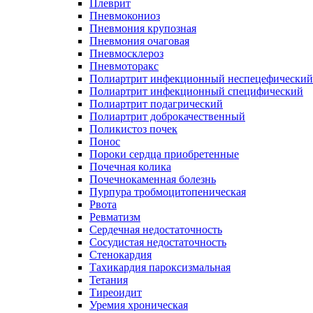
Плеврит
Пневмокониоз
Пневмония крупозная
Пневмония очаговая
Пневмосклероз
Пневмоторакс
Полиартрит инфекционный неспецефический
Полиартрит инфекционный специфический
Полиартрит подагрический
Полиартрит доброкачественный
Поликистоз почек
Понос
Пороки сердца приобретенные
Почечная колика
Почечнокаменная болезнь
Пурпура тробмоцитопеническая
Рвота
Ревматизм
Сердечная недостаточность
Сосудистая недостаточность
Стенокардия
Тахикардия пароксизмальная
Тетания
Тиреоидит
Уремия хроническая