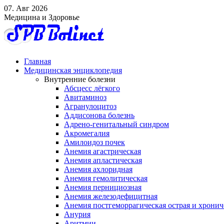
07. Авг 2026
Медицина и Здоровье
Главная
Медицинская энциклопедия
Внутренние болезни
Абсцесс лёгкого
Авитаминоз
Агранулоцитоз
Аддисонова болезнь
Адрено-генитальный синдром
Акромегалия
Амилоидоз почек
Анемия агастрическая
Анемия апластическая
Анемия ахлоридная
Анемия гемолитическая
Анемия пернициозная
Анемия железодефицитная
Анемия постгеморрагическая острая и хронич
Анурия
Аритмии