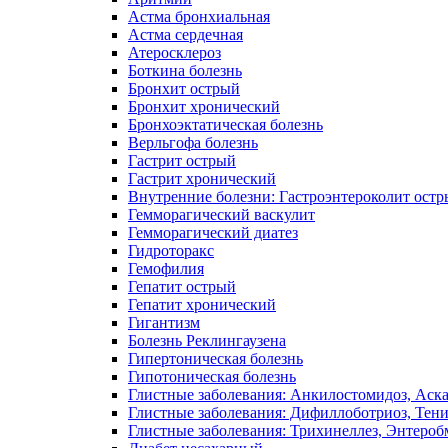
Астма бронхиальная
Астма сердечная
Атеросклероз
Боткина болезнь
Бронхит острый
Бронхит хронический
Бронхоэктатическая болезнь
Верльгофа болезнь
Гастрит острый
Гастрит хронический
Внутренние болезни: Гастроэнтероколит ост
Гемморагический васкулит
Гемморагический диатез
Гидроторакс
Гемофилия
Гепатит острый
Гепатит хронический
Гигантизм
Болезнь Реклингаузена
Гипертоническая болезнь
Гипотоническая болезнь
Глистные заболевания: Анкилостомидоз, Аск
Глистные заболевания: Дифиллоботриоз, Тен
Глистные заболевания: Трихинеллез, Энтероб