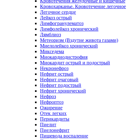
Кровотечения желудочные и кишечные
Кровохарканье. Кровотечение легочное
Легочное сердце
Лейкоз острый
Лимфогранулематоз
Лимфолейкоз хронический
Лямблиоз
Метеоризм (Вздутие живота газами)
Миелолейкоз хронический
Микседема
Миокардиодистрофия
Миокардит острый и подострый
Некронефроз
Нефрит острый
Нефрит очаговый
Нефрит подострый
Нефрит хронический
Нефроз
Нефроптоз
Ожирение
Отек легких
Перикардиты
Пиелит
Пиелонефрит
Пищевода воспаление