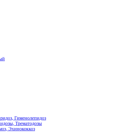
рый
аридоз, Гименолепидоз
иидозы, Трематодозы
моз, Эхинококкоз