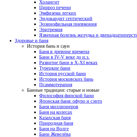
Холангит
Цирроз печени
Эмфизема легких
Эндокардит септический
Эозинофильная пневмония
Эритремия
Язвенная болезнь желудка и двенадцатиперс
Здоровье и баня
История бань и саун
Баня в древние времена
Бани в IV-V веке до н.э.
Развитие бани в X-XI веках
Турецкие бани
История русской бани
История московских бань
Псаммотерапия
Банные традиции: старые и новые
Философия финской бани
Японская баня: офуро и сэнто
Баня миллионеров
Баня на колесах
Казахская баня
Природная баня
Баня на Волге
Бани Жевелёва