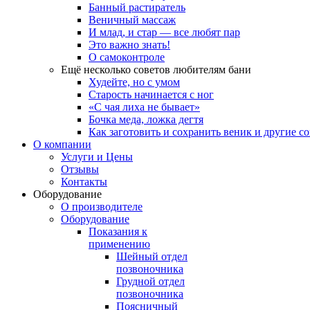
Банный растиратель
Веничный массаж
И млад, и стар — все любят пар
Это важно знать!
О самоконтроле
Ещё несколько советов любителям бани
Худейте, но с умом
Старость начинается с ног
«С чая лиха не бывает»
Бочка меда, ложка дегтя
Как заготовить и сохранить веник и другие с
О компании
Услуги и Цены
Отзывы
Контакты
Оборудование
О производителе
Оборудование
Показания к
применению
Шейный отдел
позвоночника
Грудной отдел
позвоночника
Поясничный