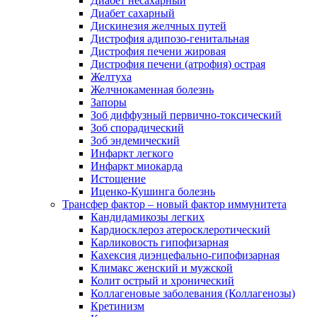
Диабет несахарный
Диабет сахарный
Дискинезия желчных путей
Дистрофия адипозо-генитальная
Дистрофия печени жировая
Дистрофия печени (атрофия) острая
Желтуха
Желчнокаменная болезнь
Запоры
Зоб диффузный первично-токсический
Зоб спорадический
Зоб эндемический
Инфаркт легкого
Инфаркт миокарда
Истощение
Иценко-Кушинга болезнь
Трансфер фактор – новый фактор иммунитета
Кандидамикозы легких
Кардиосклероз атеросклеротический
Карликовость гипофизарная
Кахексия диэнцефально-гипофизарная
Климакс женский и мужской
Колит острый и хронический
Коллагеновые заболевания (Коллагенозы)
Кретинизм