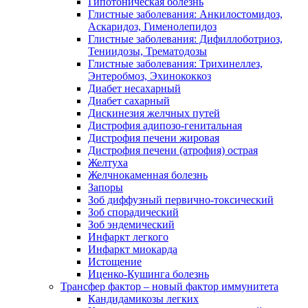
Гипотоническая болезнь
Глистные заболевания: Анкилостомидоз,
Аскаридоз, Гименолепидоз
Глистные заболевания: Дифиллоботриоз,
Тениидозы, Трематодозы
Глистные заболевания: Трихинеллез,
Энтеробмоз, Эхинококкоз
Диабет несахарный
Диабет сахарный
Дискинезия желчных путей
Дистрофия адипозо-генитальная
Дистрофия печени жировая
Дистрофия печени (атрофия) острая
Желтуха
Желчнокаменная болезнь
Запоры
Зоб диффузный первично-токсический
Зоб спорадический
Зоб эндемический
Инфаркт легкого
Инфаркт миокарда
Истощение
Иценко-Кушинга болезнь
Трансфер фактор – новый фактор иммунитета
Кандидамикозы легких