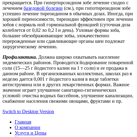
прекращается. При гипертирсоидном зобе лечение сходно с
лечением
базедовой болезни
(см.), при гипотнреоидном зобе
успешно лечение тиреоидином в обычных дозах. Иногда, при
хорошей переносимости, тиреоидин эффективен при лечении
зобов с нормаль ной гормональной функцией (суточная доза
колеблется от 0,02 ло 0,2 I и день). Узловые формы зоба,
большие обезображивающие зобы, злокачественно
перерожденные или сдавливающие органы шеи подлежат
хирургическому лечению.
Профилактика.
Должна широко охватывать население
эндемических районов. Проводится йодирование поваренной
соли (15—25 г йодистого калии на 1 т соли) и ее продажа в
данном районе. В организованных коллективах, школах раз в
неделю дается 0,001 г йодистого калия в виде таблетки
антиструмина или в других лекарственных формах. Важное
значение играет улучшение санитарно-гигиенических
условий: очистка водных бассейнов, улучшение канализации,
снабжение населения свежими овощами, фруктами и пр.
Switch to Desktop Version
Главная
О компании
Услуги и Цены