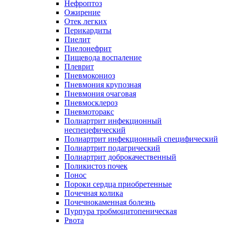
Нефроптоз
Ожирение
Отек легких
Перикардиты
Пиелит
Пиелонефрит
Пищевода воспаление
Плеврит
Пневмокониоз
Пневмония крупозная
Пневмония очаговая
Пневмосклероз
Пневмоторакс
Полиартрит инфекционный
неспецефический
Полиартрит инфекционный специфический
Полиартрит подагрический
Полиартрит доброкачественный
Поликистоз почек
Понос
Пороки сердца приобретенные
Почечная колика
Почечнокаменная болезнь
Пурпура тробмоцитопеническая
Рвота