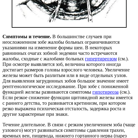
Симптомы и течение.
В большинстве случаев при
неосложненном зобе жалобы больных ограничиваются
указаниями на изменение формы шеи. В некоторых
равнинных очагах зобной эндемии часто встречаются
жалобы, сходные с жалобами больных
гипертиреозом
(см.).
При осмотре выявляется зоб, величина которого иногда
достигает размеров головы взрослого человека. Увеличение
железы может быть разлитым или в виде отдельных узлов.
Для выявления загрудинных зобов большое значение имеет
рентгенологическое исследование. При зобе с пониженной
функцией железы развиваются симптомы
гипотиреоза
(см.).
Если резкое снижение функции щитовидной железы имеется
с раннего детства, то развивается кретинизм, при котором
резко выражена психическая отсталость, задержка роста и
другие характерные при знаки.
Течение длительное. В связи с резким увеличением зоба (чаще
узлового) могут развиваться симптомы сдавления трахеи,
яремных вен, пищевода, нижнего гортанного нерва (парез