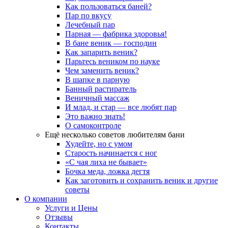
Как пользоваться баней?
Пар по вкусу
Лечебный пар
Парная — фабрика здоровья!
В бане веник — господин
Как запарить веник?
Парьтесь веником по науке
Чем заменить веник?
В шапке в парную
Банный растиратель
Веничный массаж
И млад, и стар — все любят пар
Это важно знать!
О самоконтроле
Ещё несколько советов любителям бани
Худейте, но с умом
Старость начинается с ног
«С чая лиха не бывает»
Бочка меда, ложка дегтя
Как заготовить и сохранить веник и другие
советы
О компании
Услуги и Цены
Отзывы
Контакты