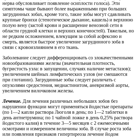
нерва обусловливает появление осиплости голоса). Эти
симптомы чаше бывают более выраженными при больших
загрудинных зобах, кроме того, такие зобы могут сдавливать
крупные бронхи (стенотическое дыхание, кашель) и верхнюю
полую вену (застой крови и расширение венозной сети в
области грудной клетки и верхних конечностей). Тяжелым, но
не редким осложнением, влекущим за собой асфексию и
смерть, является быстрое увеличение загрудинного зоба в
связи с кровоизлиянием в его ткань.
Заболевание следует дифференцировать со злокачественными
новообразованиями железы (значительная плотность,
бугристость узла: в запущении, случаях наличие метастазов);
увеличением шейных лимфатических узлов (не смешаются
при глотании). Загрудинные зобы следует различать с
опухолями средостения, медиастинитом, аневризмой аорты,
увеличением вилочковом железы.
Лечение.
Для лечения различных небольших зобов без
нарушении функции могут применяться йодистые препараты
(по 1—2 капли раствора Люголя в день; по 1—2 таблетки в
день антнетрумина; по 1 чайной ложке в день 0,25% раствора
йодистого калия) в течение 3—5 месяцев с 2 ежемесячными
осмотрами и измерением величины зоба. В случае роста зоба
или появления признаков гипертиреоза лечение йодом