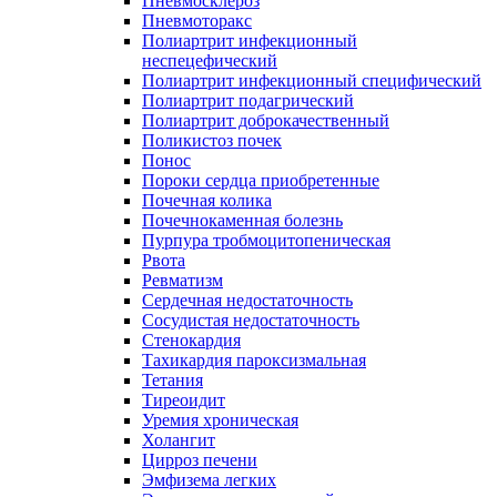
Пневмосклероз
Пневмоторакс
Полиартрит инфекционный
неспецефический
Полиартрит инфекционный специфический
Полиартрит подагрический
Полиартрит доброкачественный
Поликистоз почек
Понос
Пороки сердца приобретенные
Почечная колика
Почечнокаменная болезнь
Пурпура тробмоцитопеническая
Рвота
Ревматизм
Сердечная недостаточность
Сосудистая недостаточность
Стенокардия
Тахикардия пароксизмальная
Тетания
Тиреоидит
Уремия хроническая
Холангит
Цирроз печени
Эмфизема легких