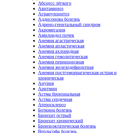
Абсцесс лёгкого
Авитаминоз
Агранулоцитоз
Аддисонова болезнь
Адрено-генитальный синдром
Акромегалия
Амилоидоз почек
Анемия агастрическая
Анемия апластическая
Анемия ахлоридная
Анемия гемолитическая
Анемия пернициозная
Анемия железодефицитная
Анемия постгеморрагическая острая и
хроническая
Анурия
Аритмии
Астма бронхиальная
Астма сердечная
Атеросклероз
Боткина болезнь
Бронхит острый
Бронхит хронический
Бронхоэктатическая болезнь
Верльгофа болезнь