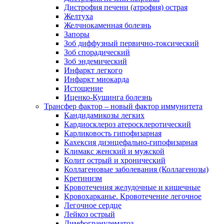
Дистрофия печени (атрофия) острая
Желтуха
Желчнокаменная болезнь
Запоры
Зоб диффузный первично-токсический
Зоб спорадический
Зоб эндемический
Инфаркт легкого
Инфаркт миокарда
Истощение
Иценко-Кушинга болезнь
Трансфер фактор – новый фактор иммунитета
Кандидамикозы легких
Кардиосклероз атеросклеротический
Карликовость гипофизарная
Кахексия диэнцефально-гипофизарная
Климакс женский и мужской
Колит острый и хронический
Коллагеновые заболевания (Коллагенозы)
Кретинизм
Кровотечения желудочные и кишечные
Кровохарканье. Кровотечение легочное
Легочное сердце
Лейкоз острый
Лимфогранулематоз