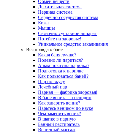
Обмен веществ
Дыхательная система
Нервная система
Сердечно-сосудистая система
Кожа
Мышцы
Связочно-суставной аппарат
Потейте на здоровье!
Уникальное средство закаливания
Вся правда о бане
Какая баня лучше?
Полезно ли париться?
А вам показана парилка?
Подготовка к парилке
Как пользоваться баней?
Пар по вкусу
Лечебный пар
Парная — фабрика здоровья!
В бане веник — господин
Как запарить веник?
Парьтесь веником по науке
Чем заменить веник?
В шапке в парную
Банный растиратель
Веничный массаж