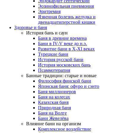
Эндокардит септический
Эозинофильная пневмония
Эритремия
Язвенная болезнь желудка и
двенадцатиперстной кишки
Здоровье и баня
История бань и саун
Баня в древние времена
Бани в IV-V веке до н.э.
Развитие бани в X-XI веках
Турецкие бани
История русской бани
История московских бань
Псаммотерапия
Банные традиции: старые и новые
Философия финской бани
Японская баня: офуро и сэнто
Баня миллионеров
Баня на колесах
Казахская баня
Природная баня
Баня на Волге
Бани Жевелёва
Влияние бани на организм
Комплексное воздействие