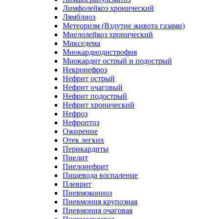
Лимфолейкоз хронический
Лямблиоз
Метеоризм (Вздутие живота газами)
Миелолейкоз хронический
Микседема
Миокардиодистрофия
Миокардит острый и подострый
Некронефроз
Нефрит острый
Нефрит очаговый
Нефрит подострый
Нефрит хронический
Нефроз
Нефроптоз
Ожирение
Отек легких
Перикардиты
Пиелит
Пиелонефрит
Пищевода воспаление
Плеврит
Пневмокониоз
Пневмония крупозная
Пневмония очаговая