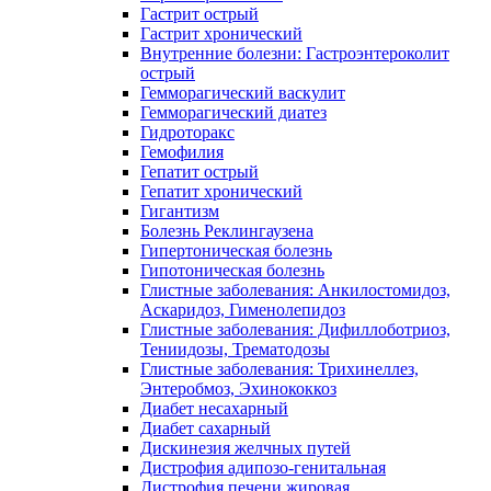
Гастрит острый
Гастрит хронический
Внутренние болезни: Гастроэнтероколит
острый
Гемморагический васкулит
Гемморагический диатез
Гидроторакс
Гемофилия
Гепатит острый
Гепатит хронический
Гигантизм
Болезнь Реклингаузена
Гипертоническая болезнь
Гипотоническая болезнь
Глистные заболевания: Анкилостомидоз,
Аскаридоз, Гименолепидоз
Глистные заболевания: Дифиллоботриоз,
Тениидозы, Трематодозы
Глистные заболевания: Трихинеллез,
Энтеробмоз, Эхинококкоз
Диабет несахарный
Диабет сахарный
Дискинезия желчных путей
Дистрофия адипозо-генитальная
Дистрофия печени жировая