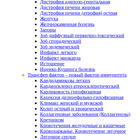
Дистрофия адипозо-генитальная
Дистрофия печени жировая
Дистрофия печени (атрофия) острая
Желтуха
Желчнокаменная болезнь
Запоры
Зоб диффузный первично-токсический
Зоб спорадический
Зоб эндемический
Инфаркт легкого
Инфаркт миокарда
Истощение
Иценко-Кушинга болезнь
Трансфер фактор – новый фактор иммунитета
Кандидамикозы легких
Кардиосклероз атеросклеротический
Карликовость гипофизарная
Кахексия диэнцефально-гипофизарная
Климакс женский и мужской
Колит острый и хронический
Коллагеновые заболевания (Коллагенозы)
Кретинизм
Кровотечения желудочные и кишечные
Кровохарканье. Кровотечение легочное
Легочное сердце