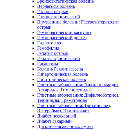
Бронхоэктатическая болезнь
Верльгофа болезнь
Гастрит острый
Гастрит хронический
Внутренние болезни: Гастроэнтероколит
острый
Гемморагический васкулит
Гемморагический диатез
Гидроторакс
Гемофилия
Гепатит острый
Гепатит хронический
Гигантизм
Болезнь Реклингаузена
Гипертоническая болезнь
Гипотоническая болезнь
Глистные заболевания: Анкилостомидоз,
Аскаридоз, Гименолепидоз
Глистные заболевания: Дифиллоботриоз,
Тениидозы, Трематодозы
Глистные заболевания: Трихинеллез,
Энтеробмоз, Эхинококкоз
Диабет несахарный
Диабет сахарный
Дискинезия желчных путей