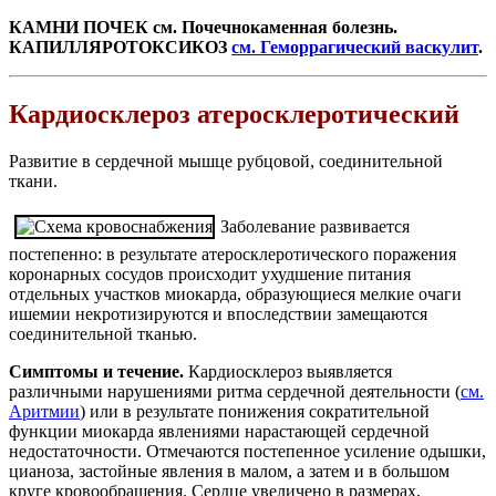
КАМНИ ПОЧЕК см. Почечнокаменная болезнь.
КАПИЛЛЯРОТОКСИКОЗ
см. Геморрагический васкулит
.
Кардиосклероз атеросклеротический
Развитие в сердечной мышце рубцовой, соединительной
ткани.
Заболевание развивается
постепенно: в результате атеросклеротического поражения
коронарных сосудов происходит ухудшение питания
отдельных участков миокарда, образующиеся мелкие очаги
ишемии некротизируются и впоследствии замещаются
соединительной тканью.
Симптомы и течение.
Кардиосклероз выявляется
различными нарушениями ритма сердечной деятельности (
см.
Аритмии
) или в результате понижения сократительной
функции миокарда явлениями нарастающей сердечной
недостаточности. Отмечаются постепенное усиление одышки,
цианоза, застойные явления в малом, а затем и в большом
круге кровообращения. Сердце увеличено в размерах,