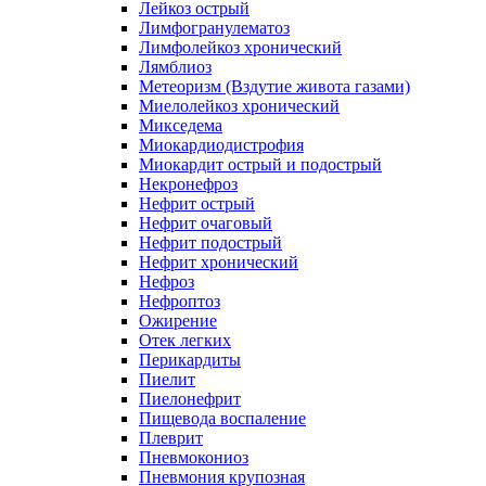
Лейкоз острый
Лимфогранулематоз
Лимфолейкоз хронический
Лямблиоз
Метеоризм (Вздутие живота газами)
Миелолейкоз хронический
Микседема
Миокардиодистрофия
Миокардит острый и подострый
Некронефроз
Нефрит острый
Нефрит очаговый
Нефрит подострый
Нефрит хронический
Нефроз
Нефроптоз
Ожирение
Отек легких
Перикардиты
Пиелит
Пиелонефрит
Пищевода воспаление
Плеврит
Пневмокониоз
Пневмония крупозная