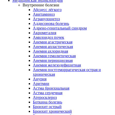
Медицинская энциклопедия
Внутренние болезни
Абсцесс лёгкого
Авитаминоз
Агранулоцитоз
Аддисонова болезнь
Адрено-генитальный синдром
Акромегалия
Амилоидоз почек
Анемия агастрическая
Анемия апластическая
Анемия ахлоридная
Анемия гемолитическая
Анемия пернициозная
Анемия железодефицитная
Анемия постгеморрагическая острая и
хроническая
Анурия
Аритмии
Астма бронхиальная
Астма сердечная
Атеросклероз
Боткина болезнь
Бронхит острый
Бронхит хронический