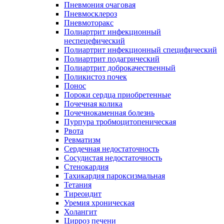
Пневмония очаговая
Пневмосклероз
Пневмоторакс
Полиартрит инфекционный
неспецефический
Полиартрит инфекционный специфический
Полиартрит подагрический
Полиартрит доброкачественный
Поликистоз почек
Понос
Пороки сердца приобретенные
Почечная колика
Почечнокаменная болезнь
Пурпура тробмоцитопеническая
Рвота
Ревматизм
Сердечная недостаточность
Сосудистая недостаточность
Стенокардия
Тахикардия пароксизмальная
Тетания
Тиреоидит
Уремия хроническая
Холангит
Цирроз печени