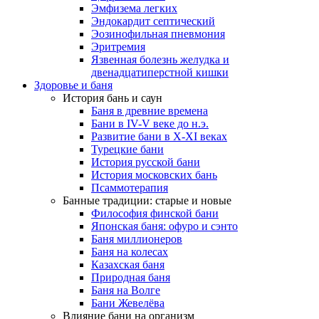
Эмфизема легких
Эндокардит септический
Эозинофильная пневмония
Эритремия
Язвенная болезнь желудка и
двенадцатиперстной кишки
Здоровье и баня
История бань и саун
Баня в древние времена
Бани в IV-V веке до н.э.
Развитие бани в X-XI веках
Турецкие бани
История русской бани
История московских бань
Псаммотерапия
Банные традиции: старые и новые
Философия финской бани
Японская баня: офуро и сэнто
Баня миллионеров
Баня на колесах
Казахская баня
Природная баня
Баня на Волге
Бани Жевелёва
Влияние бани на организм