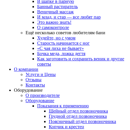
В шапке в парную
Банный растиратель
Веничный массаж
И млад, и стар — все любят пар
Это важно знать!
О самоконтроле
Ещё несколько советов любителям бани
Худейте, но с умом
Старость начинается с ног
«С чая лиха не бывает»
Бочка меда, ложка дегтя
Как заготовить и сохранить веник и другие
советы
О компании
Услуги и Цены
Отзывы
Контакты
Оборудование
О производителе
Оборудование
Показания к применению
Шейный отдел позвоночника
Грудной отдел позвоночника
Поясничный отдел позвоночника
Копчик и крестец