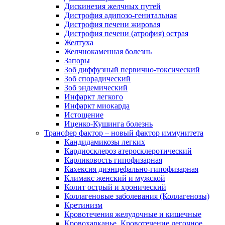
Дискинезия желчных путей
Дистрофия адипозо-генитальная
Дистрофия печени жировая
Дистрофия печени (атрофия) острая
Желтуха
Желчнокаменная болезнь
Запоры
Зоб диффузный первично-токсический
Зоб спорадический
Зоб эндемический
Инфаркт легкого
Инфаркт миокарда
Истощение
Иценко-Кушинга болезнь
Трансфер фактор – новый фактор иммунитета
Кандидамикозы легких
Кардиосклероз атеросклеротический
Карликовость гипофизарная
Кахексия диэнцефально-гипофизарная
Климакс женский и мужской
Колит острый и хронический
Коллагеновые заболевания (Коллагенозы)
Кретинизм
Кровотечения желудочные и кишечные
Кровохарканье. Кровотечение легочное