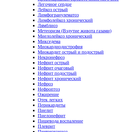
Легочное сердце
Лейкоз острый
Лимфогранулематоз
Лимфолейкоз хронический
Лямблиоз
Метеоризм (Вздутие живота газами)
Миелолейкоз хронический
Микседема
Миокардиодистрофия
Миокардит острый и подострый
Некронефроз
Нефрит острый
Нефрит очаговый
Нефрит подострый
Нефрит хронический
Нефроз
Нефроптоз
Ожирение
Отек легких
Перикардиты
Пиелит
Пиелонефрит
Пищевода воспаление
Плеврит
Пневмокониоз