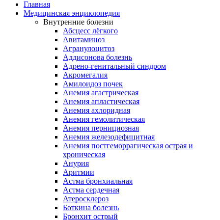
Главная
Медицинская энциклопедия
Внутренние болезни
Абсцесс лёгкого
Авитаминоз
Агранулоцитоз
Аддисонова болезнь
Адрено-генитальный синдром
Акромегалия
Амилоидоз почек
Анемия агастрическая
Анемия апластическая
Анемия ахлоридная
Анемия гемолитическая
Анемия пернициозная
Анемия железодефицитная
Анемия постгеморрагическая острая и
хроническая
Анурия
Аритмии
Астма бронхиальная
Астма сердечная
Атеросклероз
Боткина болезнь
Бронхит острый