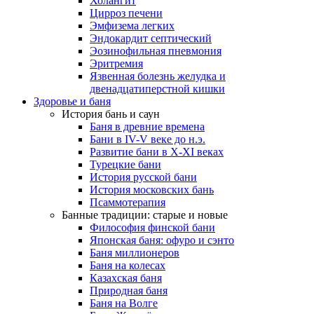
Холангит
Цирроз печени
Эмфизема легких
Эндокардит септический
Эозинофильная пневмония
Эритремия
Язвенная болезнь желудка и
двенадцатиперстной кишки
Здоровье и баня
История бань и саун
Баня в древние времена
Бани в IV-V веке до н.э.
Развитие бани в X-XI веках
Турецкие бани
История русской бани
История московских бань
Псаммотерапия
Банные традиции: старые и новые
Философия финской бани
Японская баня: офуро и сэнто
Баня миллионеров
Баня на колесах
Казахская баня
Природная баня
Баня на Волге