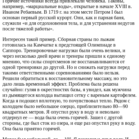
Горячие источники всегда привлекали человека. Таковы,
например, «марциальные воды», открытые в начале XVIII в.
Иваном Ребаевым. В 1719 г. на этом месте Петром I был
основан первый русский курорт. Они, как и парная баня,
служили «и для отдохновения тела, и для устранения недугов
после тяжелой работы».
Интересен такой пример. Сборная страны по лыжам
готовилась на Камчатке к предстоящей Олимпиаде в
Саппоро. Тренировочные нагрузки были очень велики, и
через несколько дней врачи и тренеры пришли к единому
мнению, что силы спортсменов не восстанавливаются от
одной тренировки до другой. Но и снижать нагрузки перед
такими ответственными соревнованиями было нельзя.
Решили обратиться к восстановительному массажу, но это
дало лишь временный эффект. Проблема была решена
случайно: гуляя в окрестностях базы, я увидел, как мужчина
из дымящегося колодца вытащил сетку с вареным картофелем.
Когда я подошел вплотную, то почувствовал тепло. Рядом с
колодцем было небольшое озерцо, приблизительно 80—90
квадратных метров. Я опустил руку в воду и невольно
отдернул ее — вода была очень горячей. Зашел с другой
стороны, где был сток из озера, и еще раз опустил руку в воду.
Она была приятно горячей.