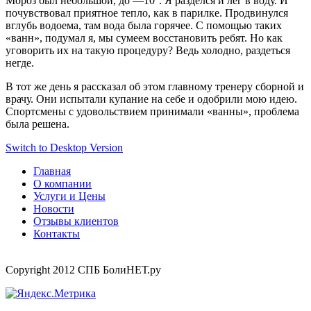
Мороз был небольшой, до —10°. Я разделся и лег в воду. И
почувствовал приятное тепло, как в парилке. Продвинулся
вглубь водоема, там вода была горячее. С помощью таких
«ванн», подумал я, мы сумеем восстановить ребят. Но как
уговорить их на такую процедуру? Ведь холодно, раздеться
негде.
В тот же день я рассказал об этом главному тренеру сборной и
врачу. Они испытали купание на себе и одобрили мою идею.
Спортсмены с удовольствием принимали «ванны», проблема
была решена.
Switch to Desktop Version
Главная
О компании
Услуги и Цены
Новости
Отзывы клиентов
Контакты
Copyright 2012 СПБ БолиНЕТ.ру