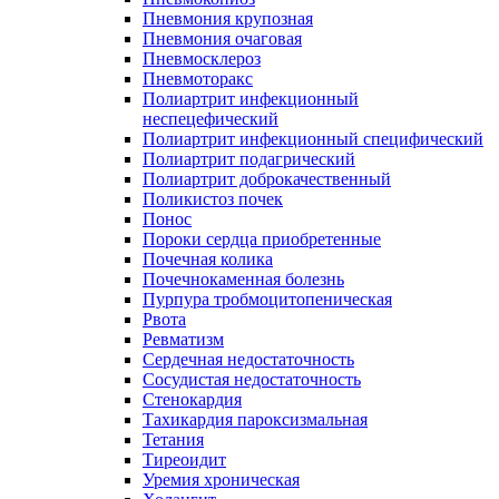
Пневмония крупозная
Пневмония очаговая
Пневмосклероз
Пневмоторакс
Полиартрит инфекционный
неспецефический
Полиартрит инфекционный специфический
Полиартрит подагрический
Полиартрит доброкачественный
Поликистоз почек
Понос
Пороки сердца приобретенные
Почечная колика
Почечнокаменная болезнь
Пурпура тробмоцитопеническая
Рвота
Ревматизм
Сердечная недостаточность
Сосудистая недостаточность
Стенокардия
Тахикардия пароксизмальная
Тетания
Тиреоидит
Уремия хроническая