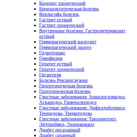
Бронхит хронический
Бронхоэктатическая болезнь
Верльгофа болезнь
Гастрит острый
Гастрит хронический
Внутренние болезни: Гастроэнтероколит
острый
Гемморагический васкулит
Гемморагический диатез
Гидроторакс
Гемофилия
Гепатит острый
Гепатит хронический
Гигантизм
Болезнь Реклингаузена
Гипертоническая болезнь
Гипотоническая болезнь
Глистные заболевания: Анкилостомидоз,
Аскаридоз, Гименолепидоз
Глистные заболевания: Дифиллоботриоз,
Тениидозы, Трематодозы
Глистные заболевания: Трихинеллез,
Энтеробмоз, Эхинококкоз
Диабет несахарный
Диабет сахарный