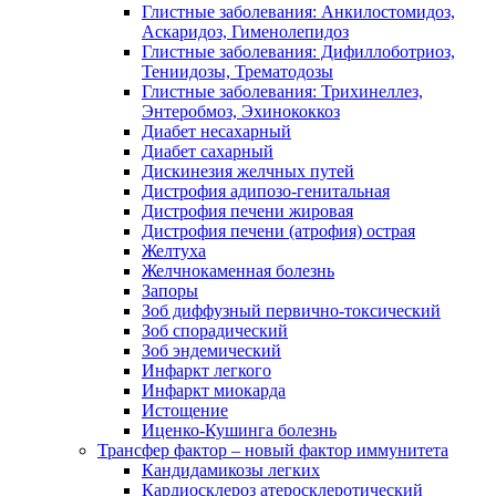
Глистные заболевания: Анкилостомидоз,
Аскаридоз, Гименолепидоз
Глистные заболевания: Дифиллоботриоз,
Тениидозы, Трематодозы
Глистные заболевания: Трихинеллез,
Энтеробмоз, Эхинококкоз
Диабет несахарный
Диабет сахарный
Дискинезия желчных путей
Дистрофия адипозо-генитальная
Дистрофия печени жировая
Дистрофия печени (атрофия) острая
Желтуха
Желчнокаменная болезнь
Запоры
Зоб диффузный первично-токсический
Зоб спорадический
Зоб эндемический
Инфаркт легкого
Инфаркт миокарда
Истощение
Иценко-Кушинга болезнь
Трансфер фактор – новый фактор иммунитета
Кандидамикозы легких
Кардиосклероз атеросклеротический