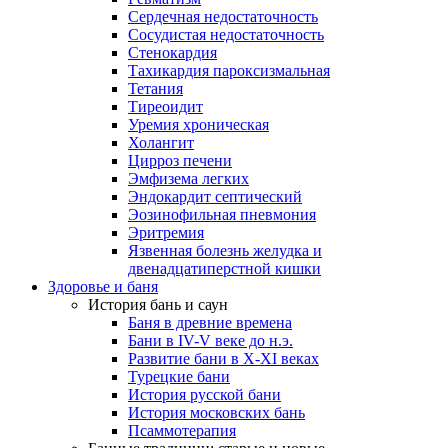
Сердечная недостаточность
Сосудистая недостаточность
Стенокардия
Тахикардия пароксизмальная
Тетания
Тиреоидит
Уремия хроническая
Холангит
Цирроз печени
Эмфизема легких
Эндокардит септический
Эозинофильная пневмония
Эритремия
Язвенная болезнь желудка и
двенадцатиперстной кишки
Здоровье и баня
История бань и саун
Баня в древние времена
Бани в IV-V веке до н.э.
Развитие бани в X-XI веках
Турецкие бани
История русской бани
История московских бань
Псаммотерапия