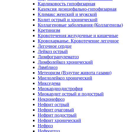
Карликовость гипофизарная
Кахексия диэнцефально-гипофизарная
Климакс женский и мужской
Колит острый и хронический
Коллагеновые заболевания (Коллагенозы)
Кретинизм
Кровотечения желудочные и кишечные
Кровохарканье. Кровотечение легочное
Легочное сердце
Лейкоз острый
Лимфогранулематоз
Лимфолейкоз хронический
Лямблиоз
Метеоризм (Вздутие живота газами)
Миелолейкоз хронический
Микседема
Миокардиодистрофия
Миокардит острый и подострый
Некронефроз
Нефрит острый
Нефрит очаговый
Нефрит подострый
Нефрит хронический
Нефроз
Нефроптоз