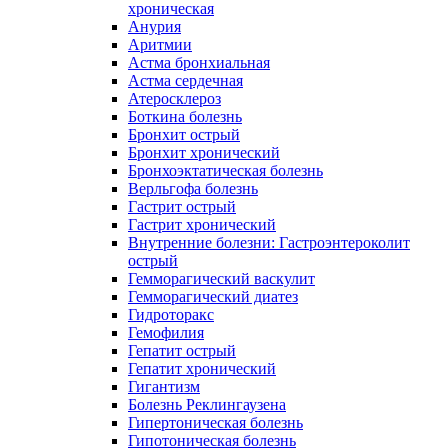
хроническая
Анурия
Аритмии
Астма бронхиальная
Астма сердечная
Атеросклероз
Боткина болезнь
Бронхит острый
Бронхит хронический
Бронхоэктатическая болезнь
Верльгофа болезнь
Гастрит острый
Гастрит хронический
Внутренние болезни: Гастроэнтероколит
острый
Гемморагический васкулит
Гемморагический диатез
Гидроторакс
Гемофилия
Гепатит острый
Гепатит хронический
Гигантизм
Болезнь Реклингаузена
Гипертоническая болезнь
Гипотоническая болезнь