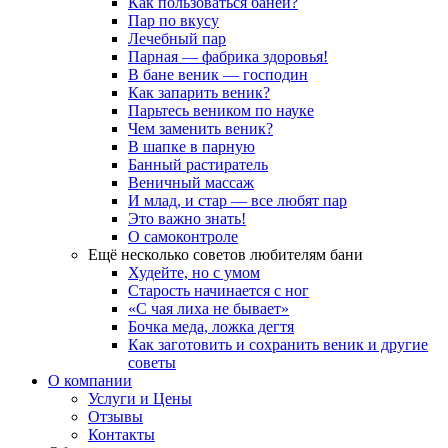
Как пользоваться баней?
Пар по вкусу
Лечебный пар
Парная — фабрика здоровья!
В бане веник — господин
Как запарить веник?
Парьтесь веником по науке
Чем заменить веник?
В шапке в парную
Банный растиратель
Веничный массаж
И млад, и стар — все любят пар
Это важно знать!
О самоконтроле
Ещё несколько советов любителям бани
Худейте, но с умом
Старость начинается с ног
«С чая лиха не бывает»
Бочка меда, ложка дегтя
Как заготовить и сохранить веник и другие
советы
О компании
Услуги и Цены
Отзывы
Контакты