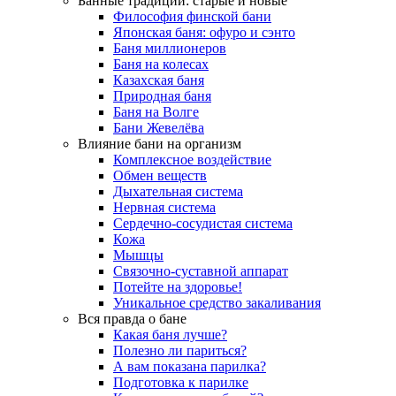
Банные традиции: старые и новые
Философия финской бани
Японская баня: офуро и сэнто
Баня миллионеров
Баня на колесах
Казахская баня
Природная баня
Баня на Волге
Бани Жевелёва
Влияние бани на организм
Комплексное воздействие
Обмен веществ
Дыхательная система
Нервная система
Сердечно-сосудистая система
Кожа
Мышцы
Связочно-суставной аппарат
Потейте на здоровье!
Уникальное средство закаливания
Вся правда о бане
Какая баня лучше?
Полезно ли париться?
А вам показана парилка?
Подготовка к парилке