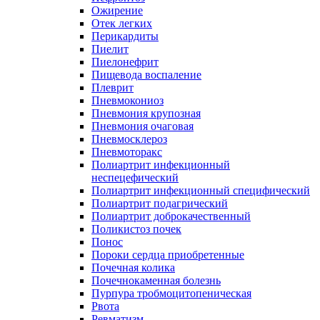
Ожирение
Отек легких
Перикардиты
Пиелит
Пиелонефрит
Пищевода воспаление
Плеврит
Пневмокониоз
Пневмония крупозная
Пневмония очаговая
Пневмосклероз
Пневмоторакс
Полиартрит инфекционный
неспецефический
Полиартрит инфекционный специфический
Полиартрит подагрический
Полиартрит доброкачественный
Поликистоз почек
Понос
Пороки сердца приобретенные
Почечная колика
Почечнокаменная болезнь
Пурпура тробмоцитопеническая
Рвота
Ревматизм