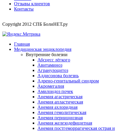
Отзывы клиентов
Контакты
Copyright 2012 СПБ БолиНЕТ.ру
Главная
Медицинская энциклопедия
Внутренние болезни
Абсцесс лёгкого
Авитаминоз
Агранулоцитоз
Аддисонова болезнь
Адрено-генитальный синдром
Акромегалия
Амилоидоз почек
Анемия агастрическая
Анемия апластическая
Анемия ахлоридная
Анемия гемолитическая
Анемия пернициозная
Анемия железодефицитная
Анемия постгеморрагическая острая и